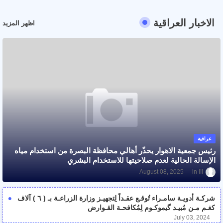
الاخبار العراقية
اظهر المزيد
عراقية
رئيس جمعية الاهوار يحذّر أهالي محافظة البصرة من استخدام مياه
الإسالة الحالية لعدم صلاحيتها للاستخدام البشري
ااا
August 08, 2025
شركـة أدويـة سامـراء تُوقـع عقـداً لِتجهيـز وزارة الزراعـة بـ ( ٦ ) آلاف
كغـم مـن مُبيـد گيموكـوم لِمُكافحـة القـوارض
July 03, 2024