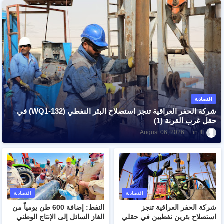
اقتصادية
شركة الحفر العراقية تنجز استصلاح البئر النفطي (WQ1-132) في
حقل غرب القرنة (1)
ااا
August 06, 2026
اقتصادية
اقتصادية
شركة الحفر العراقية تنجز
النفط: إضافة 600 طن يومياً من
استصلاح بئرين نفطيين في حقلي
الغاز السائل إلى الإنتاج الوطني