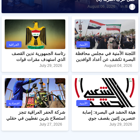
ااا
August 06, 2026
الأمنية،
العراقية
اللجنة الأمنية في مجلس محافظة
رئاسة الجمهورية تدين القصف
البصرة تكشف عن أعداد الوافدين
الذي استهدف مقرات قوات
والمغادرين من الزائرين عبر منفذ
الحشد الشعبي في عدد من
July 29, 2026
August 04, 2026
الشلامجة الحدودي
المناطق
الأمنية،
اقتصادية
هيئة الحشد في البصرة: إصابة
شركة الحفر العراقية تنجز
عنصرين إثنين بقصف جوي
استصلاح بئرين نفطيين في حقلي
استهدف مقر القيادة
غرب القرنة/1 والزبير
July 27, 2026
July 29, 2026