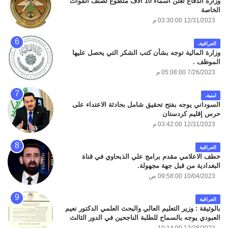
وزارة الدفاع تعلن أسماء 10 آلاف متطوع لصنف القوات
الخاصة
12/31/2023 03:30:00 م
العراقية،
وزارة المالية توجه بشأن كتب الشكر التي يحصل عليها
الموظف .
7/26/2023 05:08:00 م
امنية،
السوداني يوجه بفتح تحقيق شامل بحادثة الاعتداء على
حرس إقليم كردستان
12/31/2023 03:42:00 م
العراقية
خطف الاعلامي مقدم برامج علي الذبحاوي في قناة
البغدادية من قبل جهة مجهولة.
10/04/2023 09:58:00 ص
العراقية
بالوثيقة : وزير التعليم العالي والبحث العلمي الدكتور نعيم
العبودي يوجه بالسماح للطلبة الناجحين في الدور الثالث
المقبولين في الدراسة المسائية بالدوام في الجامعات