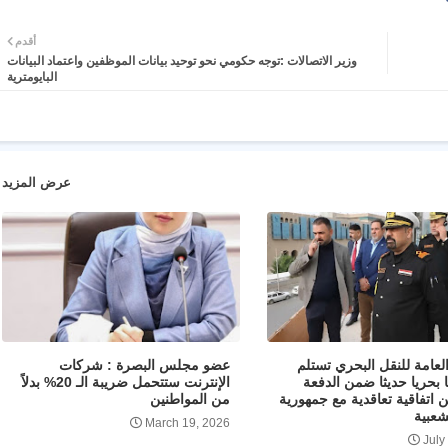
أقدم
وزير الاتصالات :توجه حكومي نحو توحيد بيانات الموظفين واعتماد البيانات
البايومترية
عرض المزيد
لعامة للنقل البحري تستلم
عضو مجلس البصرة : شركات
قا بحريا حديثا ضمن الدفعة
الإنترنت ستتحمل ضريبة الـ 20% بدلاً
ن اتفاقية تعاقدية مع جمهورية
من المواطنين
شعبية
March 19, 2026
July