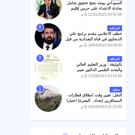
السوداني يوجه بفتح تحقيق شامل
بحادثة الاعتداء على حرس إقليم
كردستان
12/31/2023 03:42:00 م
العراقية
خطف الاعلامي مقدم برامج علي
الذبحاوي في قناة البغدادية من قبل
جهة مجهولة.
10/04/2023 09:58:00 ص
العراقية
بالوثيقة : وزير التعليم العالي
والبحث العلمي الدكتور نعيم
العبودي يوجه بالسماح للطلبة
12/28/2023 10:14:00 م
الناجحين في الدور الثالث
المقبولين في الدراسة المسائية
محلية،
بالدوام في الجامعات للسنة
النقل: تغيير وقت انطلاق قطارات
الدراسية 2024/2023 .
المسافرين (بغداد_ البصرة) اعتبارا
من السبت المقبل
10/19/2023 01:22:00 م