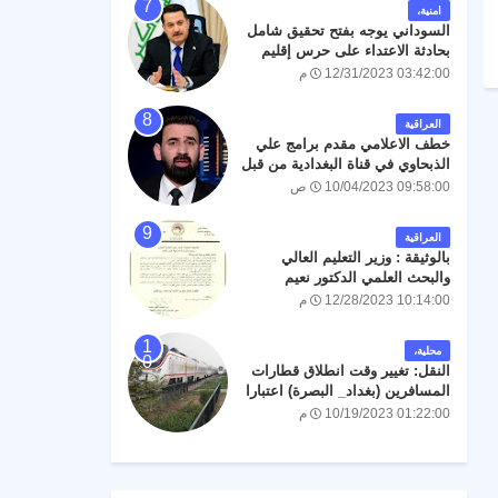
امنية،
السوداني يوجه بفتح تحقيق شامل
بحادثة الاعتداء على حرس إقليم
كردستان
12/31/2023 03:42:00 م
العراقية
خطف الاعلامي مقدم برامج علي
الذبحاوي في قناة البغدادية من قبل
جهة مجهولة.
10/04/2023 09:58:00 ص
العراقية
بالوثيقة : وزير التعليم العالي
والبحث العلمي الدكتور نعيم
العبودي يوجه بالسماح للطلبة
12/28/2023 10:14:00 م
الناجحين في الدور الثالث
المقبولين في الدراسة المسائية
محلية،
بالدوام في الجامعات للسنة
النقل: تغيير وقت انطلاق قطارات
الدراسية 2024/2023 .
المسافرين (بغداد_ البصرة) اعتبارا
من السبت المقبل
10/19/2023 01:22:00 م