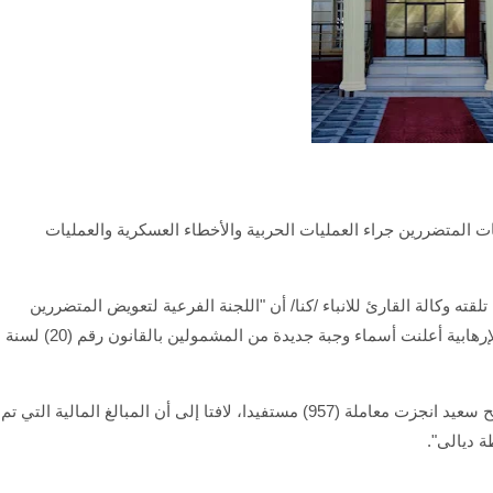
المتضررين جراء العمليات الحربية والأخطاء العسكرية والعمليات
قته وكالة القارئ للانباء /كنا/ أن "اللجنة الفرعية لتعويض المتضررين
جراء العمليات الحربية والأخطاء العسكرية والعمليات الإرهابية أعلنت أسماء وجبة جديدة من المشمولين بالقانون رقم (20) لسنة
وأضاف أن "اللجنة الفرعية والتي يترأسها القاضي صالح سعيد انجزت معاملة (957) مستفيدا، لافتا إلى أن المبالغ المالية التي تم
 ديالى".